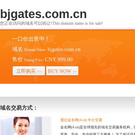
bjgates.com.cn
您正在访问的域名可以转让!This domain name is for sale!
一口价出售中！
域名
bjgates.com.cn
Domain Name:
售价
CNY 999.00
Listing Price:
立即购买
BUY NOW
>>
>>
域名交易方式：
通过金名网(4.cn) 中介交易
金名网(4.cn)是全球领先的域名交易服务机
简单、安全、专业的第三方服务！ 为了保证交