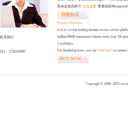
具体交易流程可
“点击这里”
查看或咨询support@
我要购买
>>
Process Overview:
4.cn is a world leading domain escrow service plat
million RMB transaction volume every year. We promi
联系我们
5 workdays.
For detailed process, you can
“visit here”
or contact
QQ：2726103981
BUY NOW
>>
Copyright © 1998 -2025 www.b